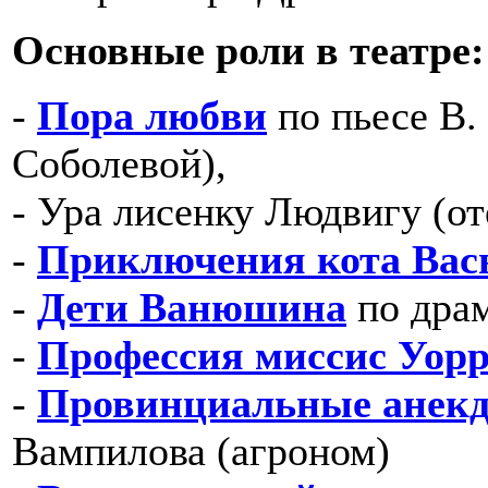
Основные роли в театре:
-
Пора любви
по пьесе В.
Соболевой),
- Ура лисенку Людвигу (от
-
Приключения кота Вас
-
Дети Ванюшина
по драм
-
Профессия миссис Уор
-
Провинциальные анек
Вампилова (агроном)