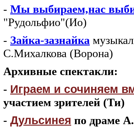
-
Мы выбираем,нас выб
"Рудольфио"(Ио)
-
Зайка-зазнайка
музыкаль
С.Михалкова (Ворона)
Архивные спектакли:
Играем и сочиняем в
-
участием зрителей (Ти)
Дульсинея
-
по драме А