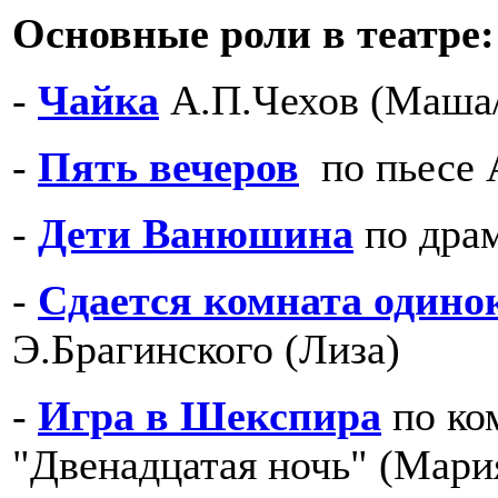
Основные роли в театре:
-
Чайка
А.П.Чехов (Маша
-
Пять вечеров
по пьесе 
-
Дети Ванюшина
по драм
-
Сдается комната одино
Э.Брагинского (Лиза)
-
Игра в Шекспира
по ко
"Двенадцатая ночь" (Мари