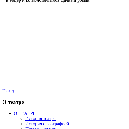
- Б.Рацер и В. Константинов Дачный роман
Назад
О театре
О ТЕАТРЕ
История театра
История с географией
Пресса о театре