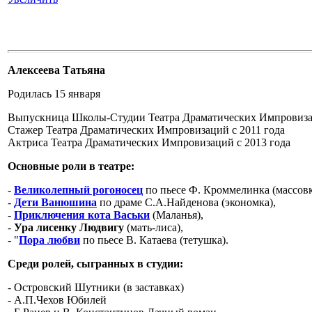
Алексеева Татьяна
Родилась 15 января
Выпускница Школы-Студии Театра Драматических Импровизац
Стажер Театра Драматических Импровизаций с 2011 года
Актриса Театра Драматических Импровизаций с 2013 года
Основные роли в театре:
-
Великолепный рогоносец
по пьесе Ф. Кроммелинка (массов
-
Дети Ванюшина
по драме С.А.Найденова (экономка),
-
Приключения кота Васьки
(Маланья),
-
Ура лисенку Людвигу
(мать-лиса),
- "
Пора любви
по пьесе В. Катаева (тетушка).
Среди ролей, сыгранных в студии:
- Островский Шутники (в заставках)
- А.П.Чехов Юбилей