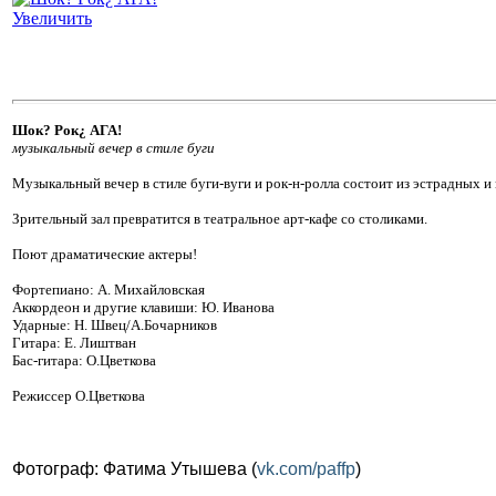
Увеличить
Шок? Рок¿ АГА!
музыкальный вечер в стиле буги
Музыкальный вечер в стиле буги-вуги и рок-н-ролла состоит из эстрадных 
Зрительный зал превратится в театральное арт-кафе со столиками.
Поют драматические актеры!
Фортепиано: А. Михайловская
Аккордеон и другие клавиши: Ю. Иванова
Ударные: Н. Швец/А.Бочарников
Гитара: Е. Лиштван
Бас-гитара: О.Цветкова
Режиссер
О.Цветкова
Фотограф: Фатима Утышева (
vk.com/paffp
)