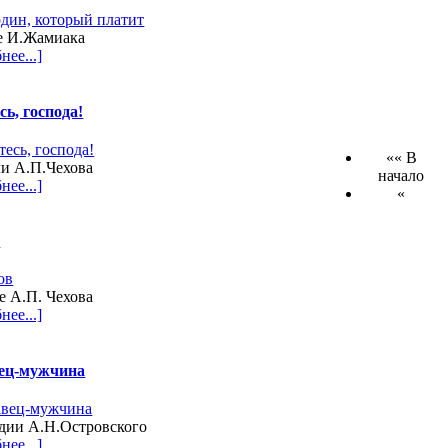
е И.Жамиака
нее...]
ь, господа!
«« В
и А.П.Чехова
начало
нее...]
«
в
е А.П. Чехова
нее...]
ец-мужчина
дии А.Н.Островского
нее...]