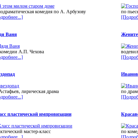
одраматическая комедия по А. Арбузову
по пьес
дробнее...]
[Подроб
дя Ваня
Женитес
комедии А.П. Чехова
водевил
дробнее...]
[Подроб
ездопад
Ивано
Астафьев, лирическая драма
по драм
дробнее...]
[Подроб
асс пластической импровизации
Красав
ктический мастер-класс
по коме
дробнее...]
[Подроб