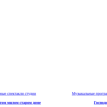
ные спектакли студии
Музыкальные прогр
этом милом старом доме
Господ