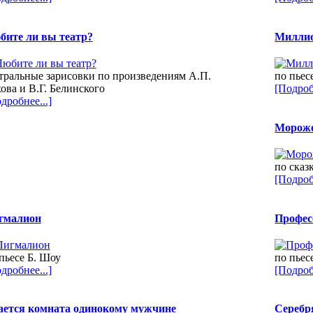
бите ли вы театр?
Милли
тральные зарисовки по произведениям А.П.
по пьес
ова и В.Г. Белинского
[Подроб
дробнее...]
Мороже
по сказ
[Подроб
гмалион
Профес
пьесе Б. Шоу
по пьес
дробнее...]
[Подроб
ается комната одинокому мужчине
Серебр