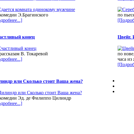
комедии Э.Брагинского
по пьес
дробнее...]
[Подроб
астливый конец
Цвейг.
рассказам В. Токаревой
по нове
дробнее...]
часа и
[Подроб
линдр или Сколько стоит Ваша жена?
 комедии Эд. де Филиппо Цилиндр
дробнее...]