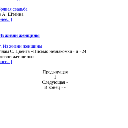
е А. Штейна
нее...]
 Из жизни женщины
ллам С. Цвейга «Письмо незнакомки» и «24
з жизни женщины»
нее...]
Предыдущая
1
Следующая »
В конец »»