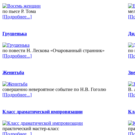
по пьесе Р. Тома
мел
[Подробнее...]
[По
Грушенька
Дя
по повести Н. Лескова «Очарованный странник»
по 
[Подробнее...]
[По
Женитьба
Зв
совершенно невероятное событие по Н.В. Гоголю
В. 
[Подробнее...]
[По
Класс драматической импровизации
Кл
практический мастер-класс
пра
[Подробнее...]
[По