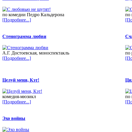
по комедии Педро Кальдерона
по 
[Подробнее...]
[По
Стенограмма любви
Сч
А.Г. Достоевская, моноспектакль
по 
[Подробнее...]
[По
Целуй меня, Кэт!
Ци
комедия-мюзикл
по
[Подробнее...]
[По
Эхо войны