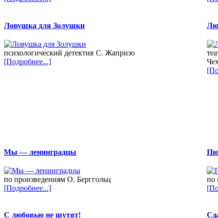
Ловушка для Золушки
Лю
психологический детектив С. Жапризо
теа
[Подробнее...]
Чех
[По
Мы — ленинградцы
Пи
по произведениям О. Берггольц
по 
[Подробнее...]
[По
С любовью не шутят!
Сд