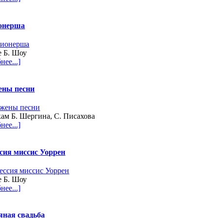
онерша
е Б. Шоу
нее...]
ны песни
кам Б. Шергина, С. Писахова
нее...]
сия миссис Уоррен
е Б. Шоу
нее...]
яная свадьба