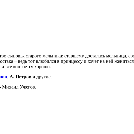
ство сыновья старого мельника: старшему досталась мельница, сред
остака – ведь тот влюбился в принцессу и хочет на ней женитьс
 и все кончается хорошо.
нов
,
А. Петров
и другие.
- Михаил Ужегов.