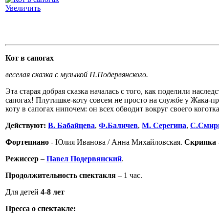
Увеличить
Кот в сапогах
веселая сказка с музыкой П.Подервянского.
Эта старая добрая сказка началась с того, как поделили наслед
сапогах! Плутишке-коту совсем не просто на службе у Жака-пр
коту в сапогах нипочем: он всех обводит вокруг своего коготка
Действуют:
В. Бабайцева
,
Ф.Баличев
,
М. Серегина
,
С.Смир
Фортепиано
- Юлия Иванова / Анна Михайловская.
Скрипка
Режиссер
–
Павел Подервянский
.
Продолжительность спектакля
– 1 час.
Для детей
4-8 лет
Пресса о спектакле: