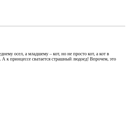
нему осел, а младшему – кот, но не просто кот, а кот в
я. А к принцессе сватается страшный людоед! Впрочем, это